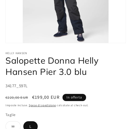
Apri
contenuti
multimediali
HELLY HANSEN
Salopette Donna Helly
1
in
finestra
Hansen Pier 3.0 blu
modale
SKU:
34177_597L
Prezzo
Prezzo
€199,00 EUR
€220,00 EUR
In offerta
di
scontato
Imposte incluse.
Spese di spedizione
calcolate al check-out.
listino
Taglie
Variante
M
L