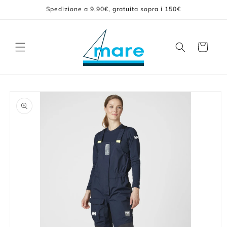
Vai
Spedizione a 9,90€, gratuita sopra i 150€
direttamente
ai contenuti
Carrello
Passa alle
informazioni
sul prodotto