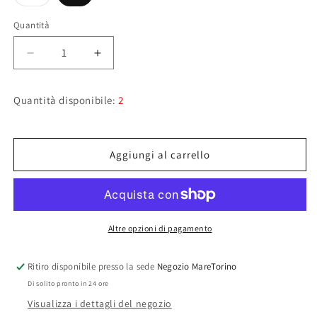
esaurita
o
non
Quantità
disponibile
Diminuisci
Aumenta
quantità
quantità
per
per
Quantità disponibile:
2
Salopette
Salopette
Donna
Donna
Helly
Helly
Hansen
Hansen
Aggiungi al carrello
Pier
Pier
3.0
3.0
blu
blu
Altre opzioni di pagamento
Ritiro disponibile presso la sede
Negozio MareTorino
Di solito pronto in 24 ore
Visualizza i dettagli del negozio