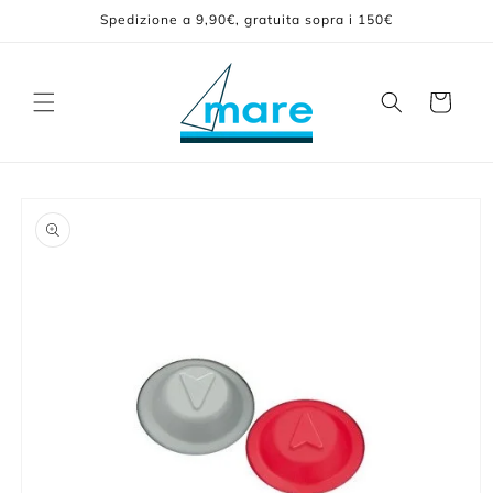
Vai
Spedizione a 9,90€, gratuita sopra i 150€
direttamente
ai contenuti
Carrello
Passa alle
informazioni
sul prodotto