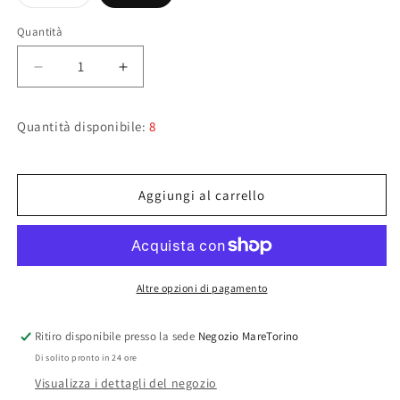
esaurita
o
non
Quantità
disponibile
Diminuisci
Aumenta
quantità
quantità
per
per
Quantità disponibile:
8
Gomma
Gomma
di
di
ricambio
ricambio
per
per
Aggiungi al carrello
pulsante
pulsante
Quick
Quick
900
900
Altre opzioni di pagamento
Ritiro disponibile presso la sede
Negozio MareTorino
Di solito pronto in 24 ore
Visualizza i dettagli del negozio