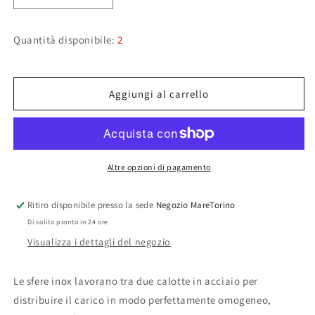
quantità
quantità
per
per
Quantità disponibile:
2
Bozzello
Bozzello
violino
violino
con
con
arricavo
arricavo
Aggiungi al carrello
Viadana
Viadana
45
45
mm
mm
Altre opzioni di pagamento
Ritiro disponibile presso la sede
Negozio MareTorino
Di solito pronto in 24 ore
Visualizza i dettagli del negozio
Le sfere inox lavorano tra due calotte in acciaio per
distribuire il carico in modo perfettamente omogeneo,