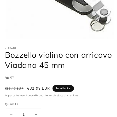
Apri
contenuti
multimediali
VIADANA
Bozzello violino con arricavo
1
in
finestra
Viadana 45 mm
modale
SKU:
90.57
Prezzo
Prezzo
€32,99 EUR
€35,47 EUR
In offerta
di
scontato
Imposte incluse.
Spese di spedizione
calcolate al check-out.
listino
Quantità
Diminuisci
Aumenta