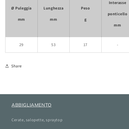
Interasse
Ø Puleggia
Lunghezza
Peso
ponticello
mm
mm
g
mm
29
53
17
-
Share
ABBIGLIAMENTO
Cerate, salopette, spraytop