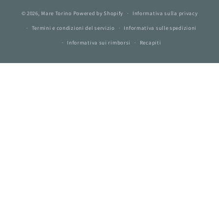
© 2026,
Mare Torino
Powered by Shopify
Informativa sulla privacy
Termini e condizioni del servizio
Informativa sulle spedizioni
Informativa sui rimborsi
Recapiti