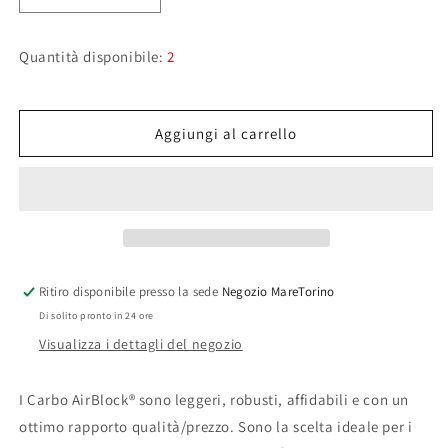
quantità
quantità
per
per
Quantità disponibile:
2
Bozzello
Bozzello
Orizzontale
Orizzontale
Harken
Harken
carbo
carbo
Aggiungi al carrello
29mm
29mm
Ritiro disponibile presso la sede
Negozio MareTorino
Di solito pronto in 24 ore
Visualizza i dettagli del negozio
I Carbo AirBlock® sono leggeri, robusti, affidabili e con un
ottimo rapporto qualità/prezzo. Sono la scelta ideale per i